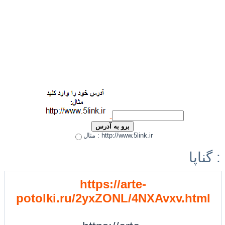
مثال : http://www.5link.ir
گناپا :
https://arte-
potolki.ru/2yxZONL/4NXAvxv.html