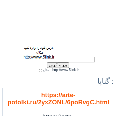
مثال : http://www.5link.ir
گناپا :
https://arte-
potolki.ru/2yxZONL/6poRvgC.html