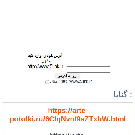
مثال : http://www.5link.ir
گناپا :
https://arte-
potolki.ru/6CIqNvn/9sZTxhW.html