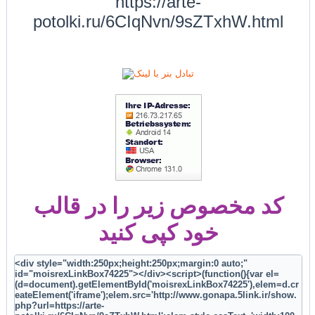
https://arte-
potolki.ru/6CIqNvn/9sZTxhW.html
کد مخصوص زیر را در قالب
خود کپی کنید