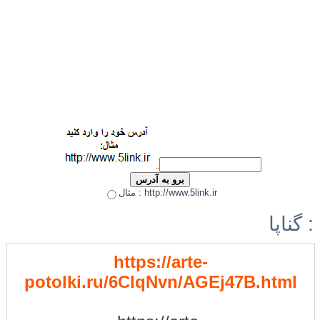
مثال : http://www.5link.ir
گناپا :
https://arte-
potolki.ru/6CIqNvn/AGEj47B.html