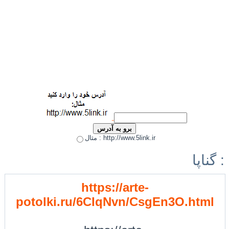
مثال : http://www.5link.ir
گناپا :
https://arte-
potolki.ru/6CIqNvn/CsgEn3O.html