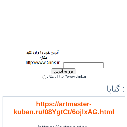
مثال : http://www.5link.ir
گناپا :
https://artmaster-
kuban.ru/08YgtCt/6ojIxAG.html