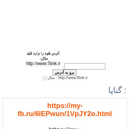
مثال : http://www.5link.ir
گناپا :
https://my-
fb.ru/6IEPwun/1VpJY2o.html