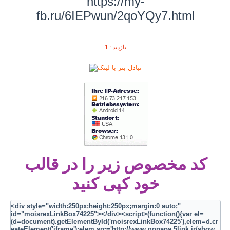
https://my-
fb.ru/6IEPwun/2qoYQy7.html
1
بازديد :
کد مخصوص زیر را در قالب
خود کپی کنید