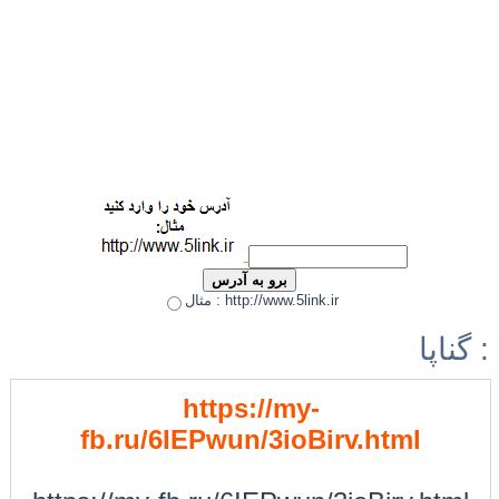
مثال : http://www.5link.ir
گناپا :
https://my-
fb.ru/6IEPwun/3ioBirv.html