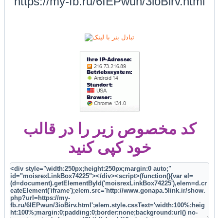
https://my-fb.ru/6IEPwun/3ioBirv.html
کد مخصوص زیر را در قالب
خود کپی کنید