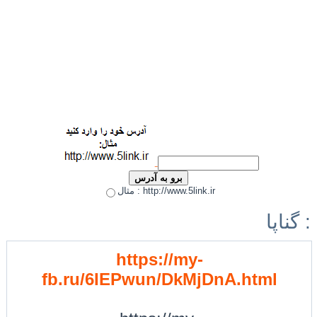
مثال : http://www.5link.ir
گناپا :
https://my-
fb.ru/6IEPwun/DkMjDnA.html