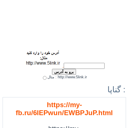
مثال : http://www.5link.ir
گناپا :
https://my-
fb.ru/6IEPwun/EWBPJuP.html