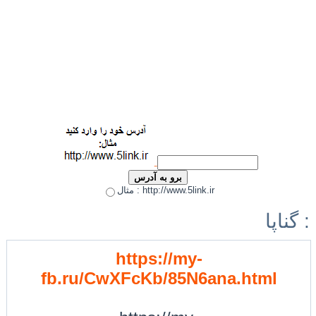
مثال : http://www.5link.ir
گناپا :
https://my-
fb.ru/CwXFcKb/85N6ana.html