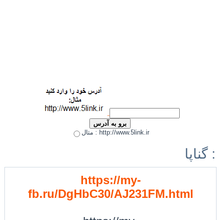
مثال : http://www.5link.ir
گناپا :
https://my-
fb.ru/DgHbC30/AJ231FM.html