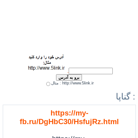
مثال : http://www.5link.ir
گناپا :
https://my-
fb.ru/DgHbC30/HsfujRz.html