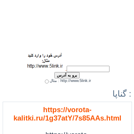
مثال : http://www.5link.ir
گناپا :
https://vorota-
kalitki.ru/1g37atY/7s85AAs.html