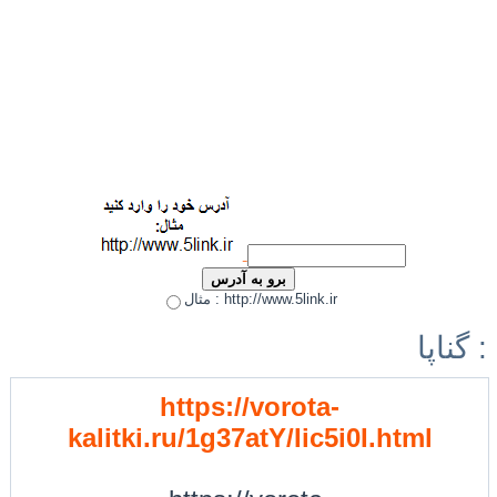
مثال : http://www.5link.ir
گناپا :
https://vorota-
kalitki.ru/1g37atY/Iic5i0I.html