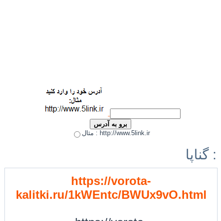
مثال : http://www.5link.ir
گناپا :
https://vorota-
kalitki.ru/1kWEntc/BWUx9vO.html