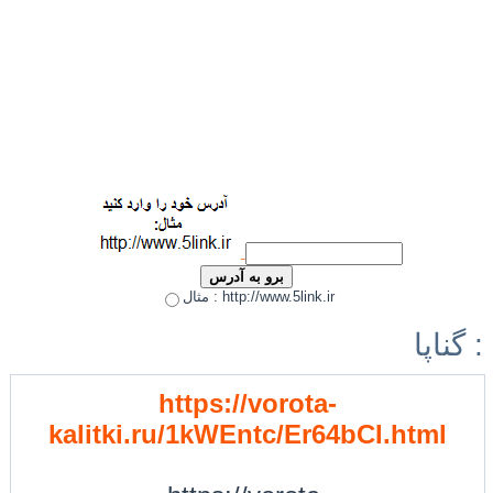
مثال : http://www.5link.ir
گناپا :
https://vorota-
kalitki.ru/1kWEntc/Er64bCI.html