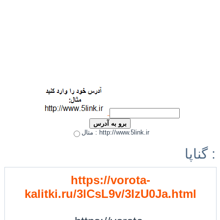
مثال : http://www.5link.ir
گناپا :
https://vorota-
kalitki.ru/3lCsL9v/3IzU0Ja.html