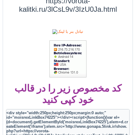
https://vorota-
kalitki.ru/3lCsL9v/3IzU0Ja.html
کد مخصوص زیر را در قالب
خود کپی کنید