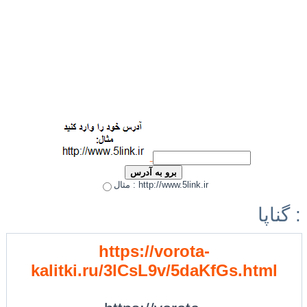
مثال : http://www.5link.ir
گناپا :
https://vorota-
kalitki.ru/3lCsL9v/5daKfGs.html