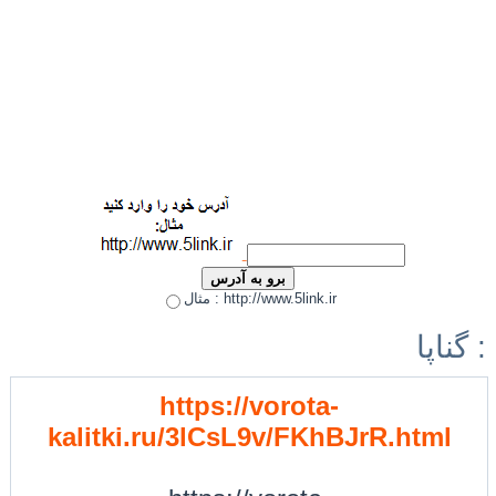
مثال : http://www.5link.ir
گناپا :
https://vorota-
kalitki.ru/3lCsL9v/FKhBJrR.html