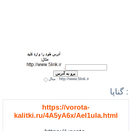
مثال : http://www.5link.ir
گناپا :
https://vorota-
kalitki.ru/4A5yA6x/AeI1uIa.html