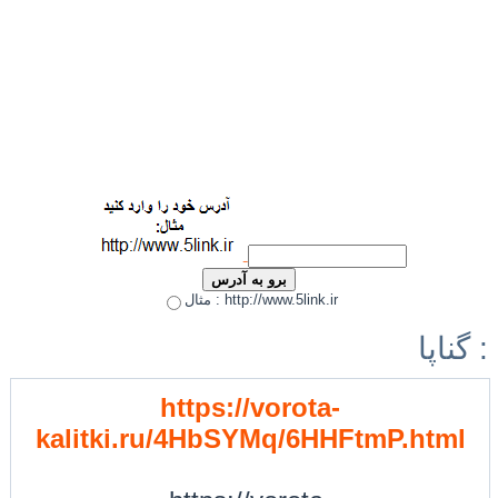
مثال : http://www.5link.ir
گناپا :
https://vorota-
kalitki.ru/4HbSYMq/6HHFtmP.html