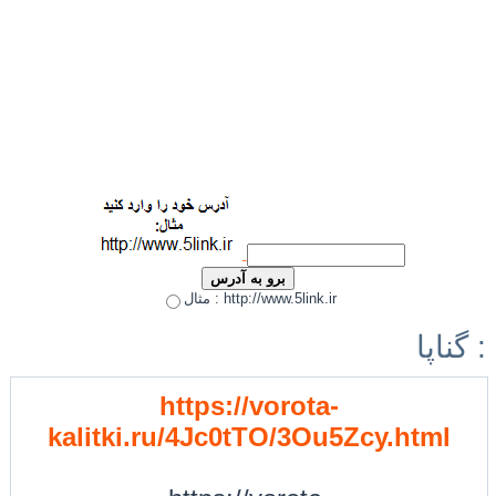
مثال : http://www.5link.ir
گناپا :
https://vorota-
kalitki.ru/4Jc0tTO/3Ou5Zcy.html