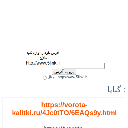
مثال : http://www.5link.ir
گناپا :
https://vorota-
kalitki.ru/4Jc0tTO/6EAQs9y.html