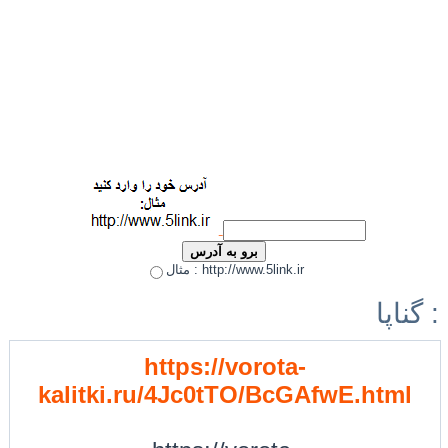
مثال : http://www.5link.ir
گناپا :
https://vorota-
kalitki.ru/4Jc0tTO/BcGAfwE.html