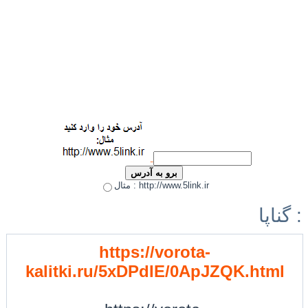
مثال : http://www.5link.ir
گناپا :
https://vorota-
kalitki.ru/5xDPdIE/0ApJZQK.html