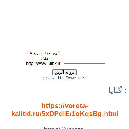
مثال : http://www.5link.ir
گناپا :
https://vorota-
kalitki.ru/5xDPdIE/1oKqsBg.html