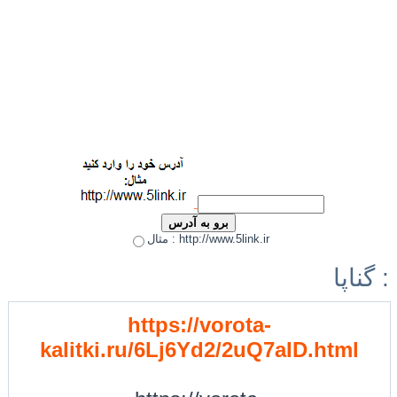
مثال : http://www.5link.ir
گناپا :
https://vorota-
kalitki.ru/6Lj6Yd2/2uQ7aID.html