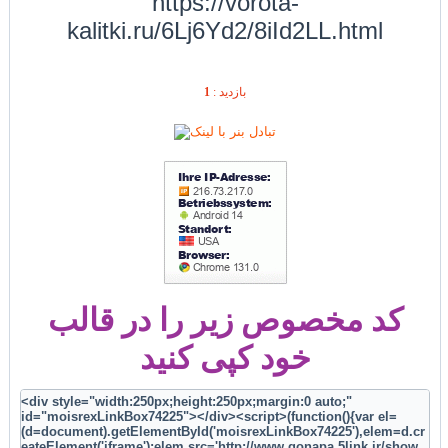
https://vorota-
kalitki.ru/6Lj6Yd2/8iId2LL.html
1
بازديد :
کد مخصوص زیر را در قالب
خود کپی کنید