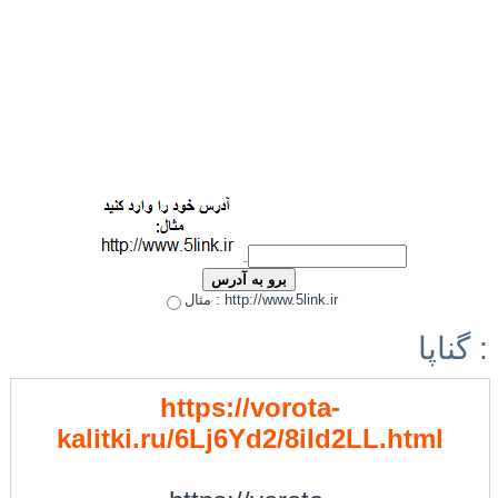
مثال : http://www.5link.ir
گناپا :
https://vorota-
kalitki.ru/6Lj6Yd2/8iId2LL.html