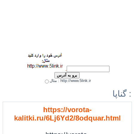
مثال : http://www.5link.ir
گناپا :
https://vorota-
kalitki.ru/6Lj6Yd2/8odquar.html