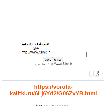
مثال : http://www.5link.ir
گناپا :
https://vorota-
kalitki.ru/6Lj6Yd2/G06ZvYB.html