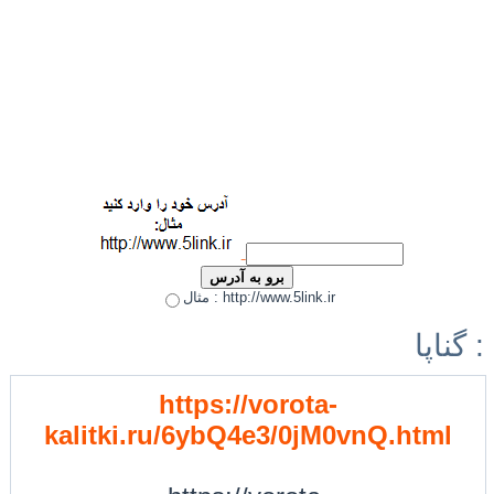
مثال : http://www.5link.ir
گناپا :
https://vorota-
kalitki.ru/6ybQ4e3/0jM0vnQ.html