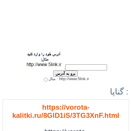
مثال : http://www.5link.ir
گناپا :
https://vorota-
kalitki.ru/8GlD1iS/3TG3XnF.html