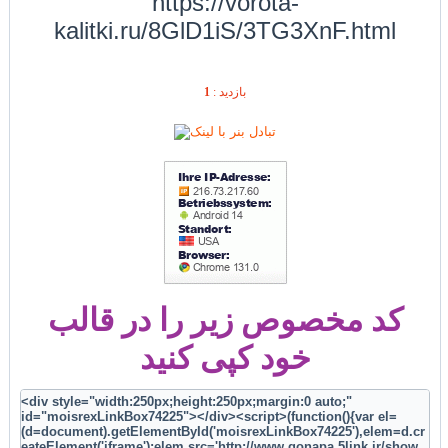
https://vorota-
kalitki.ru/8GlD1iS/3TG3XnF.html
1
بازديد :
کد مخصوص زیر را در قالب
خود کپی کنید