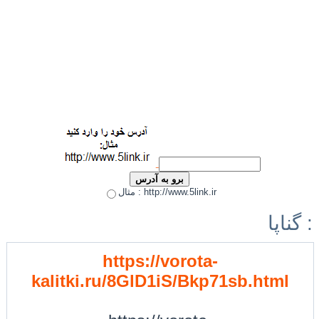
مثال : http://www.5link.ir
گناپا :
https://vorota-
kalitki.ru/8GlD1iS/Bkp71sb.html