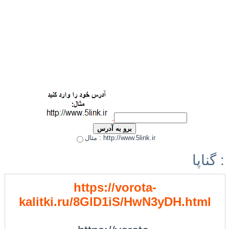
مثال : http://www.5link.ir
گناپا :
https://vorota-
kalitki.ru/8GlD1iS/HwN3yDH.html