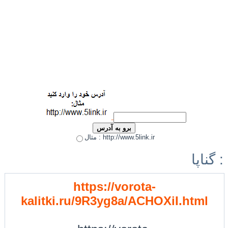
مثال : http://www.5link.ir
گناپا :
https://vorota-
kalitki.ru/9R3yg8a/ACHOXiI.html