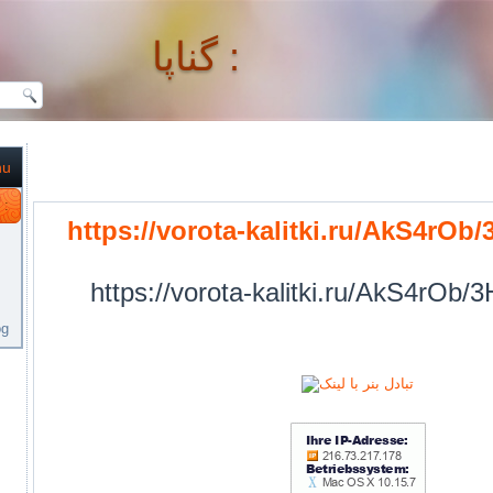
گناپا :
nu
گناپا :
https://vorota-kalitki.ru/AkS4rOb
https://vorota-kalitki.ru/AkS4rOb/
og