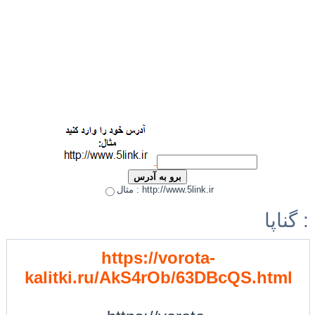
مثال : http://www.5link.ir
گناپا :
https://vorota-
kalitki.ru/AkS4rOb/63DBcQS.html