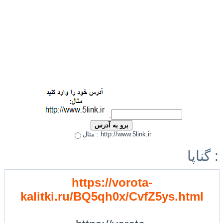
مثال : http://www.5link.ir
گناپا :
https://vorota-
kalitki.ru/BQ5qh0x/CvfZ5ys.html