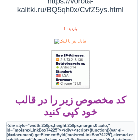
https://vorota-
kalitki.ru/BQ5qh0x/CvfZ5ys.html
1
بازديد :
کد مخصوص زیر را در قالب
خود کپی کنید