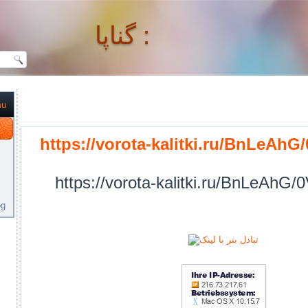
گناپا :
nu
گناپا :
https://vorota-kalitki.ru/BnLeAhG
https://vorota-kalitki.ru/BnLeAhG/
og