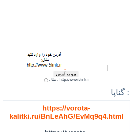
مثال : http://www.5link.ir
گناپا :
https://vorota-
kalitki.ru/BnLeAhG/EvMq9q4.html