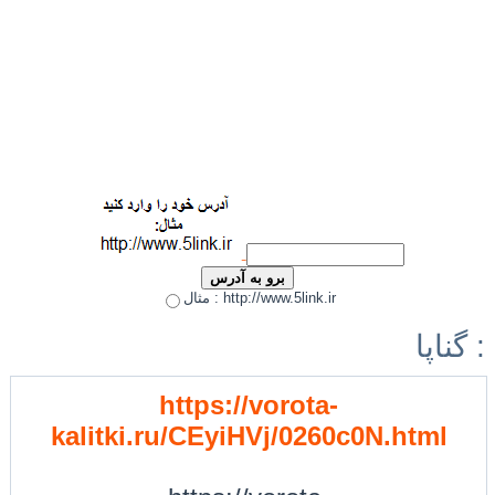
مثال : http://www.5link.ir
گناپا :
https://vorota-
kalitki.ru/CEyiHVj/0260c0N.html