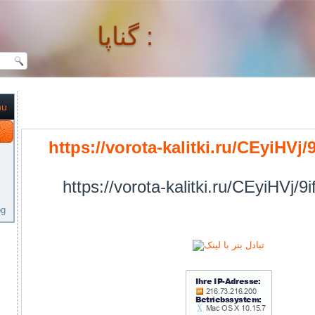
گناپا :
nu
گناپا :
https://vorota-kalitki.ru/CEyiHVj/
https://vorota-kalitki.ru/CEyiHVj/
og