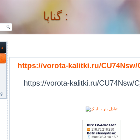
گناپا :
nu
گناپا :
https://vorota-kalitki.ru/CU74Nsw
https://vorota-kalitki.ru/CU74Nsw/
og