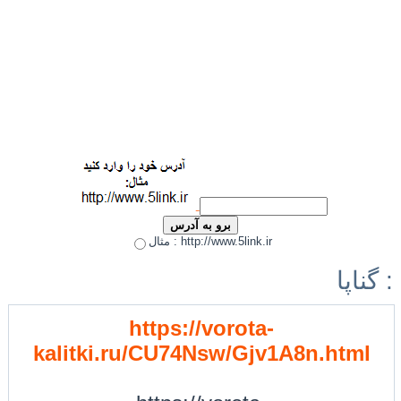
مثال : http://www.5link.ir
گناپا :
https://vorota-
kalitki.ru/CU74Nsw/Gjv1A8n.html