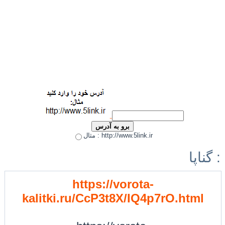
مثال : http://www.5link.ir
گناپا :
https://vorota-
kalitki.ru/CcP3t8X/IQ4p7rO.html