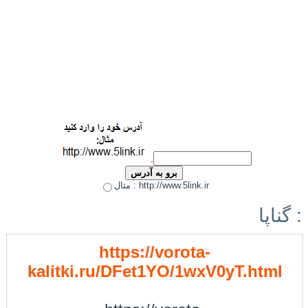
مثال : http://www.5link.ir
گناپا :
https://vorota-
kalitki.ru/DFet1YO/1wxV0yT.html