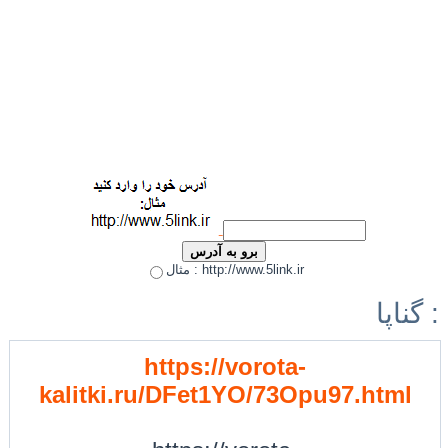
مثال : http://www.5link.ir
گناپا :
https://vorota-
kalitki.ru/DFet1YO/73Opu97.html