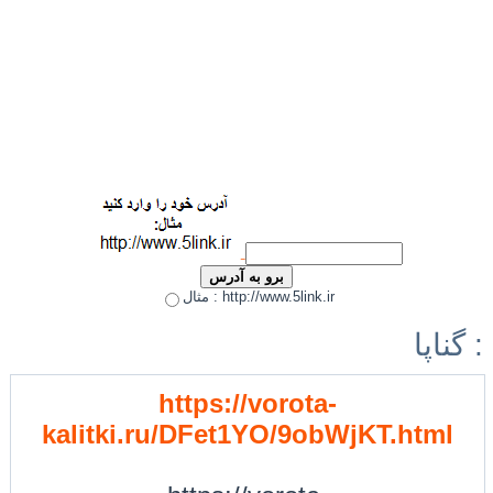
مثال : http://www.5link.ir
گناپا :
https://vorota-
kalitki.ru/DFet1YO/9obWjKT.html